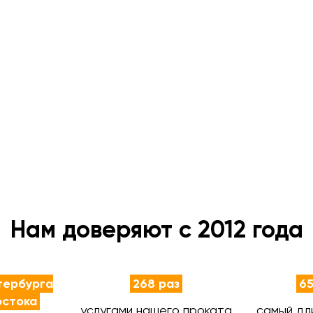
Нам доверяют с 2012 года
тербурга
268 раз
65
остока
услугами нашего проката
самый дл