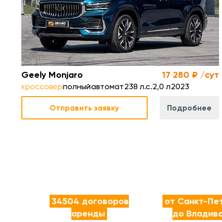
 сек.
0 км
Geely Monjaro
17 280 ₽ /сут
кроссовер
полный
автомат
238 л.с.
2,0 л
2023
Отправить заявку
Подробнее
34504 договоров
от Санкт-Пе
аренды
до Владив