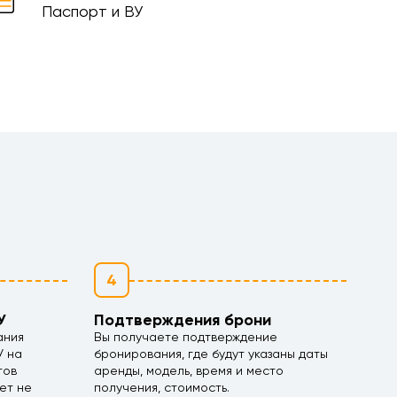
Паспорт и ВУ
4
У
Подтверждения брони
ания
Вы получаете подтверждение
У на
бронирования, где будут указаны даты
тов
аренды, модель, время и место
ет не
получения, стоимость.