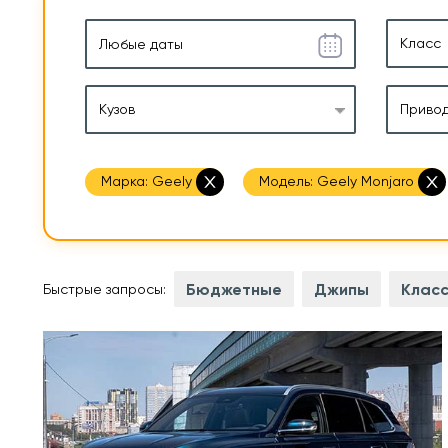
Класс
Кузов
Приво
Марка:
Geely
Модель:
Geely Monjaro
Бюджетные
Джипы
Класс
Быстрые запросы:
 л.с.
2,0 л