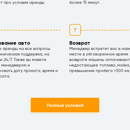
ет про условия аренды
более 15 минут.
7
ование авто
Возврат
е аренды на все вопросы
Менеджер встретит вас в наз
хническая поддержка, на
месте в обговоренное время.
ми 24/7. Также вы можете
возврате машины оплачивают
с менеджером и
недостающее топливо, мойка,
овать дату проката, время и
превышение пробега >300 км/
рата.
Полные условия