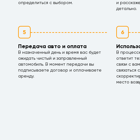
определиться с выбором.
и расскаж
детально.
5
6
Передача авто и оплата
Использ
В назначенный день и время вас будет
В процесс
ожидать чистый и заправленный
ответит те
автомобиль. В момент передачи вы
связи с ва
подписываете договор и оплачиваете
связаться 
аренду.
скорректир
место возв