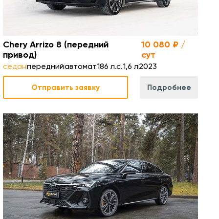
Chery Arrizo 8 (передний
10 080 ₽ /
привод)
сут
седан
передний
автомат
186 л.с.
1,6 л
2023
Отправить заявку
Подробнее