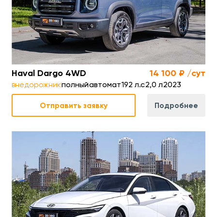
к.
Разгон до 100 км/ч
10 сек.
км
Расход топлива
9,2 л/100 км
Haval Dargo 4WD
14 100 ₽ /сут
внедорожник
полный
автомат
192 л.с
2,0 л
2023
Отправить заявку
Подробнее
л.с
Мощность двигателя
186 л.с.
5 л
Объем двигателя
1,6 л
к.
Разгон до 100 км/ч
8,9 сек.
км
Расход топлива
7,5 л/100 км