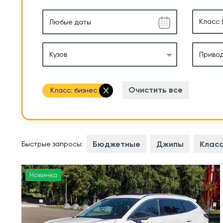
Класс
Кузов
Приво
Очистить все
Класс:
бизнес
Бюджетные
Джипы
Класс
Быстрые запросы:
Новинка
 л.с.
Мощность двигателя
192 л
1,6 л
Объем двигателя
2,0