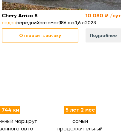
Chery Arrizo 8
10 080 ₽ /сут
седан
передний
автомат
186 л.с.
1,6 л
2023
Отправить заявку
Подробнее
 744 км
5 лет 2 мес
инный маршрут
самый
ванного авто
продолжительный