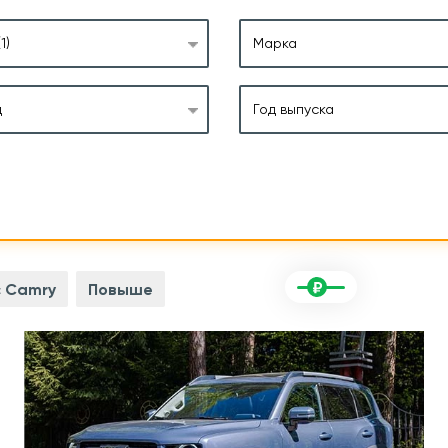
(1)
Марка
д
Год выпуска
 Camry
Повыше
.с
Мощность двигателя
192 л.с
 л
Объем двигателя
2,0 л