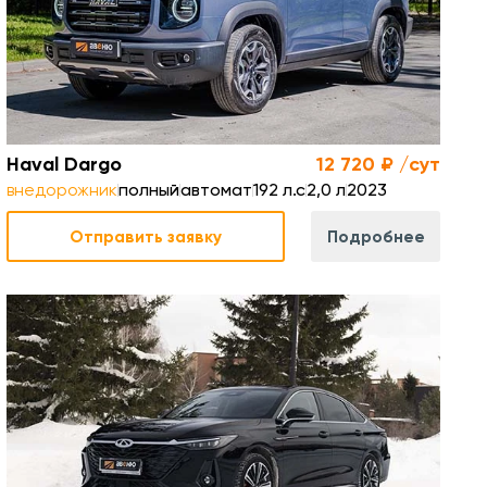
Haval Dargo
12 720 ₽ /сут
внедорожник
полный
автомат
192 л.с
2,0 л
2023
Отправить заявку
Подробнее