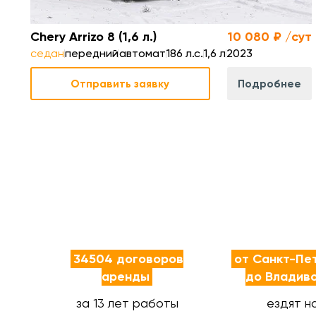
Chery Arrizo 8 (1,6 л.)
10 080 ₽ /сут
седан
передний
автомат
186 л.с.
1,6 л
2023
Отправить заявку
Подробнее
34504 договоров
от Санкт-Пе
аренды
до Владив
за 13 лет работы
ездят н