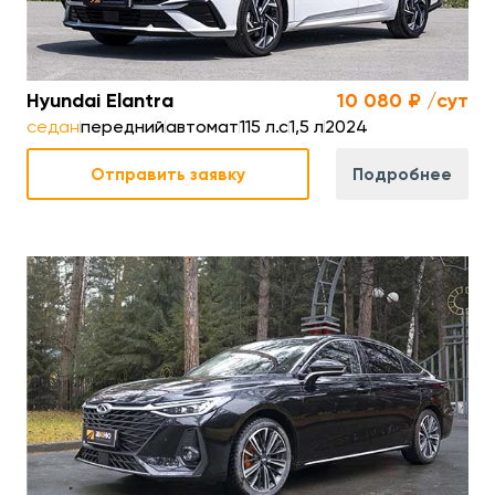
Hyundai Elantra
10 080 ₽ /сут
седан
передний
автомат
115 л.с
1,5 л
2024
Отправить заявку
Подробнее
.с.
Мощность двигателя
186 л.с.
6 л
Объем двигателя
1,6 л
к.
Разгон до 100 км/ч
8,9 сек.
км
Расход топлива
7,5 л/100 км