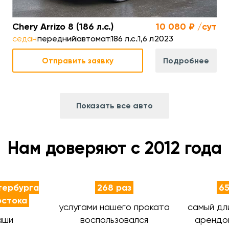
Chery Arrizo 8 (186 л.с.)
10 080 ₽ /сут
седан
передний
автомат
186 л.с.
1,6 л
2023
Отправить заявку
Подробнее
Показать все авто
Нам доверяют с 2012 года
тербурга
268 раз
65
остока
услугами нашего проката
самый дл
аши
воспользовался
арендо