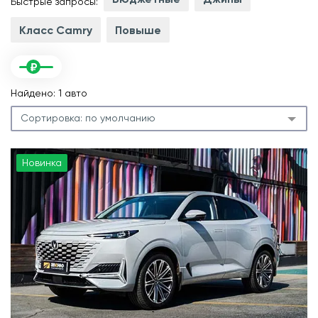
Быстрые запросы:
Класс Camry
Повыше
Найдено: 1 авто
Сортировка:
по умолчанию
Новинка
.
л
м