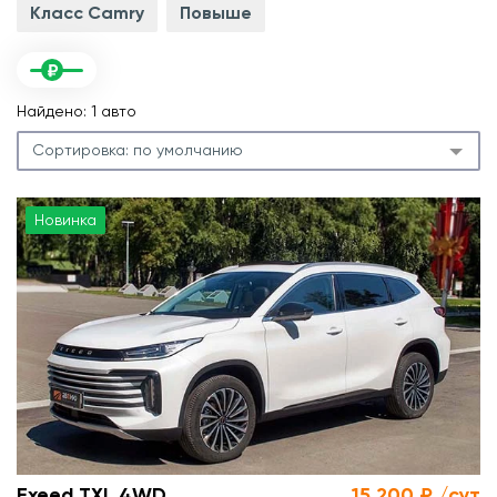
Класс Camry
Повыше
Найдено: 1 авто
Сортировка:
по умолчанию
Новинка
.
л
.
м
Exeed TXL 4WD
15 200 ₽ /сут