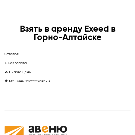
Взять в аренду Exeed в
Горно-Алтайске
Ответов:
1
⭐ Без залога
🔥 Низкие цены
🔶 Машины застрахованы