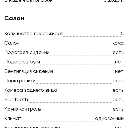
Салон
Количество пассажиров
5
Салон
кожа
Подогрев сидений
есть
Подогрев руля
нет
Вентиляция сидений
нет
Парктроники
есть
Камера заднего вида
есть
Bluetooth
есть
Круиз контроль
есть
Климат
однозонный
Беспроводная зарядка
нет