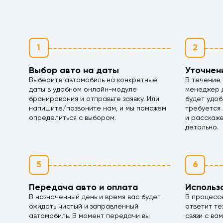
1
2
Выбор авто на даты
Уточнен
Выберите автомобиль на конкретные
В течение 
даты в удобном онлайн-модуле
менеджер д
бронирования и отправьте заявку. Или
будет удоб
напишите/позвоните нам, и мы поможем
требуется 
определиться с выбором.
и расскаж
детально.
5
6
Передача авто и оплата
Использ
В назначенный день и время вас будет
В процесс
ожидать чистый и заправленный
ответит те
автомобиль. В момент передачи вы
связи с ва