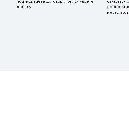
подписываете договор и оплачиваете
связаться 
аренду.
скорректир
место возв