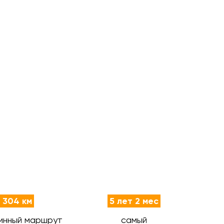
 304 км
5 лет 2 мес
инный маршрут
самый