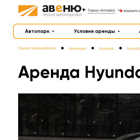
Горно-Алтайск
закрыто 
Автопарк
Условия аренды
●
●
●
Прокат автомобилей
Автопарк
Hyundai
Hyundai
Аренда Hyundai S