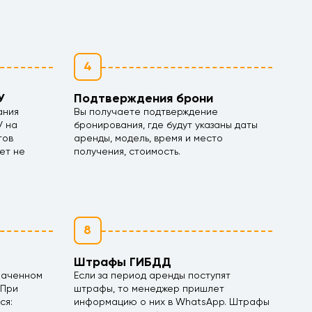
4
У
Подтверждения брони
ания
Вы получаете подтверждение
У на
бронирования, где будут указаны даты
тов
аренды, модель, время и место
ет не
получения, стоимость.
8
Штрафы ГИБДД
наченном
Если за период аренды поступят
 При
штрафы, то менеджер пришлет
ся:
информацию о них в WhatsApp. Штрафы