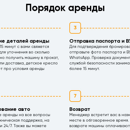
Порядок аренды
3
ие деталей аренды
Отправка паспорта и В
15 минут с вами свяжется
Для подтверждения брониров
ля уточнения во сколько
отправьте фото паспорта и В
но получить машину в прокат,
WhatsApp. Проверка докумен
ли доставка, детское кресло
службой безопасности занима
ет про условия аренды
более 15 минут.
7
ование авто
Возврат
е аренды на все вопросы
Менеджер встретит вас в наз
хническая поддержка, на
месте в обговоренное время.
ми 24/7. Также вы можете
возврате машины оплачивают