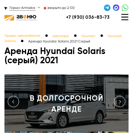
Горно-Алтайск
закрыто до 2:00
+7 (930) 036-83-73
●
●
●
Прокат автомобилей
Автопарк
Hyundai
Hyundai
●
Solaris
Аренда Hyundai Solaris 2021 Серый
Аренда Hyundai Solaris
(серый) 2021