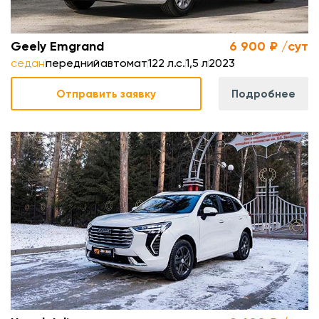
Geely Emgrand
6 900 ₽ /сут
седан
передний
автомат
122 л.с.
1,5 л
2023
Отправить заявку
Подробнее
.
л
.
м