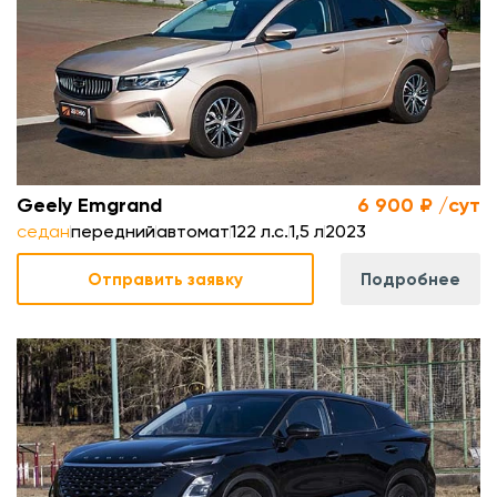
л
.
м
Geely Emgrand
6 900 ₽ /сут
седан
передний
автомат
122 л.с.
1,5 л
2023
Отправить заявку
Подробнее
.
л
.