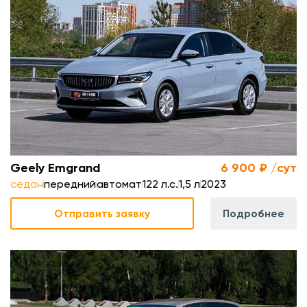
.
л
.
м
Geely Emgrand
6 900 ₽ /сут
седан
передний
автомат
122 л.с.
1,5 л
2023
Отправить заявку
Подробнее
.